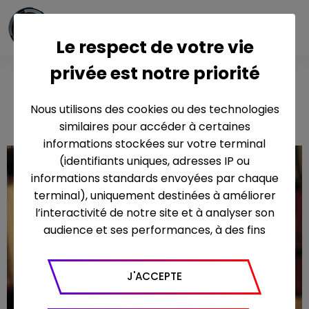
Le respect de votre vie
privée est notre priorité
Les livres qui
tuent
Nous utilisons des cookies ou des technologies
similaires pour accéder à certaines
informations stockées sur votre terminal
(identifiants uniques, adresses IP ou
informations standards envoyées par chaque
terminal), uniquement destinées à améliorer
l’interactivité de notre site et à analyser son
audience et ses performances, à des fins
statistiques. Nous utilisons à ce titre l’outil
Google Analytics pour générer des rapports
J'ACCEPTE
sur le trafic (nombre de visites, temps passé
sur le site, nombre de pages vues en moyenne,