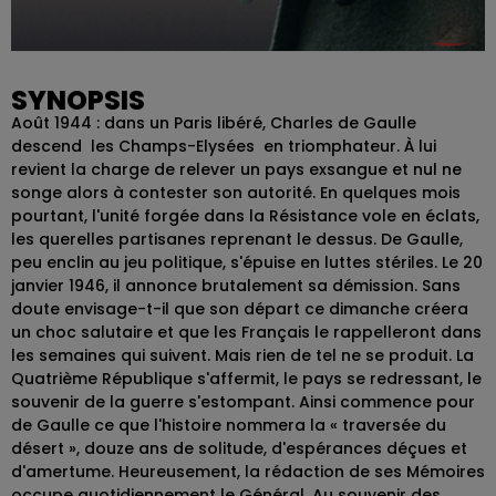
SYNOPSIS
Août 1944 : dans un Paris libéré, Charles de Gaulle
descend les Champs-Elysées en triomphateur. À lui
revient la charge de relever un pays exsangue et nul ne
songe alors à contester son autorité. En quelques mois
pourtant, l'unité forgée dans la Résistance vole en éclats,
les querelles partisanes reprenant le dessus. De Gaulle,
peu enclin au jeu politique, s'épuise en luttes stériles. Le 20
janvier 1946, il annonce brutalement sa démission. Sans
doute envisage-t-il que son départ ce dimanche créera
un choc salutaire et que les Français le rappelleront dans
les semaines qui suivent. Mais rien de tel ne se produit. La
Quatrième République s'affermit, le pays se redressant, le
souvenir de la guerre s'estompant. Ainsi commence pour
de Gaulle ce que l'histoire nommera la « traversée du
désert », douze ans de solitude, d'espérances déçues et
d'amertume. Heureusement, la rédaction de ses Mémoires
occupe quotidiennement le Général. Au souvenir des