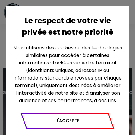
Le respect de votre vie
privée est notre priorité
Le grand
Charles
Nous utilisons des cookies ou des technologies
similaires pour accéder à certaines
informations stockées sur votre terminal
(identifiants uniques, adresses IP ou
informations standards envoyées par chaque
terminal), uniquement destinées à améliorer
l’interactivité de notre site et à analyser son
audience et ses performances, à des fins
statistiques. Nous utilisons à ce titre l’outil
Google Analytics pour générer des rapports
J'ACCEPTE
sur le trafic (nombre de visites, temps passé
sur le site, nombre de pages vues en moyenne,