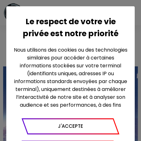
Le respect de votre vie
privée est notre priorité
Ali Baba et les
40 voleurs
Nous utilisons des cookies ou des technologies
similaires pour accéder à certaines
informations stockées sur votre terminal
(identifiants uniques, adresses IP ou
informations standards envoyées par chaque
terminal), uniquement destinées à améliorer
l’interactivité de notre site et à analyser son
audience et ses performances, à des fins
statistiques. Nous utilisons à ce titre l’outil
Google Analytics pour générer des rapports
J'ACCEPTE
sur le trafic (nombre de visites, temps passé
sur le site, nombre de pages vues en moyenne,