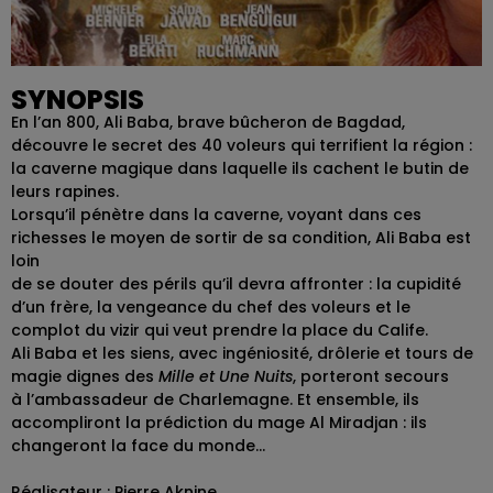
SYNOPSIS
En l’an 800, Ali Baba, brave bûcheron de Bagdad,
découvre le secret des 40 voleurs qui terrifient la région :
la caverne magique dans laquelle ils cachent le butin de
leurs rapines.
Lorsqu’il pénètre dans la caverne, voyant dans ces
richesses le moyen de sortir de sa condition, Ali Baba est
loin
de se douter des périls qu’il devra affronter : la cupidité
d’un frère, la vengeance du chef des voleurs et le
complot du vizir qui veut prendre la place du Calife.
Ali Baba et les siens, avec ingéniosité, drôlerie et tours de
magie dignes des
Mille et Une Nuits
, porteront secours
à l’ambassadeur de Charlemagne. Et ensemble, ils
accompliront la prédiction du mage Al Miradjan : ils
changeront la face du monde…
Réalisateur : Pierre Aknine